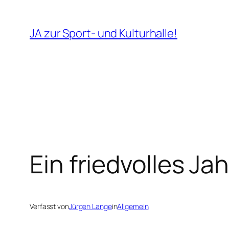
Zum
Inhalt
JA zur Sport- und Kulturhalle!
springen
Ein friedvolles Ja
Verfasst von
Jürgen Lange
in
Allgemein