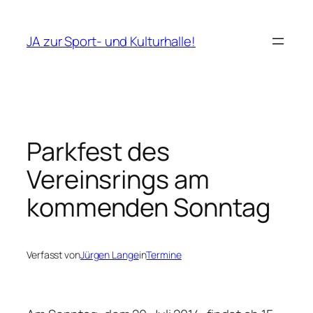
Zum
Inhalt
JA zur Sport- und Kulturhalle!
springen
Parkfest des
Vereinsrings am
kommenden Sonntag
Verfasst von
Jürgen Lange
in
Termine